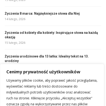
Życzenia 8 marca: Najpiękniejsze słowa dla Niej
14 lutego, 2026
Życzenia od kobiety dla kobiety: Inspirujące słowa na każdą
okazję
15 lutego, 2026
Życzenia urodzinowe dla 13 latka: Idealny tekst na 13.
urodziny
14 lutego, 2026
Cenimy prywatność użytkowników
Wzruszające życzenia na 80 urodziny: Słowa, które chwytają
Używamy plików cookie, aby poprawić jakość przeglądania,
za serce
wyświetlać reklamy lub treści dostosowane do
14 lutego, 2026
indywidualnych potrzeb użytkowników oraz analizować
ruch na stronie. Kliknięcie przycisku „Akceptuj wszystkie”
oznacza zgodę na wykorzystywanie przez nas plików