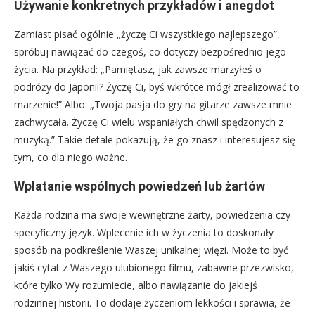
Używanie konkretnych przykładów i anegdot
Zamiast pisać ogólnie „życzę Ci wszystkiego najlepszego”,
spróbuj nawiązać do czegoś, co dotyczy bezpośrednio jego
życia. Na przykład: „Pamiętasz, jak zawsze marzyłeś o
podróży do Japonii? Życzę Ci, byś wkrótce mógł zrealizować to
marzenie!” Albo: „Twoja pasja do gry na gitarze zawsze mnie
zachwycała. Życzę Ci wielu wspaniałych chwil spędzonych z
muzyką.” Takie detale pokazują, że go znasz i interesujesz się
tym, co dla niego ważne.
Wplatanie wspólnych powiedzeń lub żartów
Każda rodzina ma swoje wewnętrzne żarty, powiedzenia czy
specyficzny język. Wplecenie ich w życzenia to doskonały
sposób na podkreślenie Waszej unikalnej więzi. Może to być
jakiś cytat z Waszego ulubionego filmu, zabawne przezwisko,
które tylko Wy rozumiecie, albo nawiązanie do jakiejś
rodzinnej historii. To dodaje życzeniom lekkości i sprawia, że