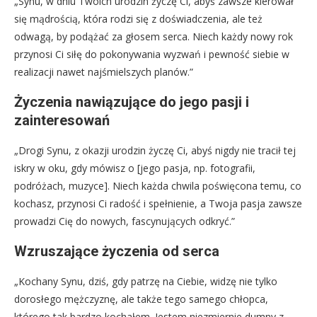
„Synu, w dniu Twoich urodzin życzę Ci, abyś zawsze kierował
się mądrością, która rodzi się z doświadczenia, ale też
odwagą, by podążać za głosem serca. Niech każdy nowy rok
przynosi Ci siłę do pokonywania wyzwań i pewność siebie w
realizacji nawet najśmielszych planów.”
Życzenia nawiązujące do jego pasji i
zainteresowań
„Drogi Synu, z okazji urodzin życzę Ci, abyś nigdy nie tracił tej
iskry w oku, gdy mówisz o [jego pasja, np. fotografii,
podróżach, muzyce]. Niech każda chwila poświęcona temu, co
kochasz, przynosi Ci radość i spełnienie, a Twoja pasja zawsze
prowadzi Cię do nowych, fascynujących odkryć.”
Wzruszające życzenia od serca
„Kochany Synu, dziś, gdy patrzę na Ciebie, widzę nie tylko
dorosłego mężczyznę, ale także tego samego chłopca,
którego tak bardzo kochałem. Jestem niezmiernie dumny z