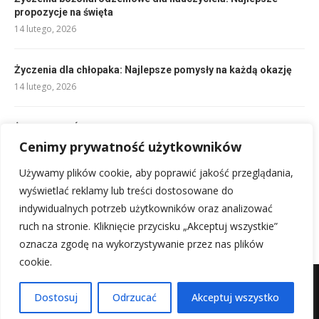
propozycje na święta
14 lutego, 2026
Życzenia dla chłopaka: Najlepsze pomysły na każdą okazję
14 lutego, 2026
Życzenia na Święta Wielkanocne: Najlepsze słowa dla bliskich
14 lutego, 2026
Cenimy prywatność użytkowników
Używamy plików cookie, aby poprawić jakość przeglądania,
Eleganckie życzenia na 70 urodziny: Inspiracje dla Ciebie
wyświetlać reklamy lub treści dostosowane do
14 lutego, 2026
indywidualnych potrzeb użytkowników oraz analizować
ruch na stronie. Kliknięcie przycisku „Akceptuj wszystkie”
oznacza zgodę na wykorzystywanie przez nas plików
cookie.
Mapa witryny
Kontakt z nami
Dostosuj
Odrzucać
Akceptuj wszystko
@2025 - Wszystkie prawa zastrzeżone.