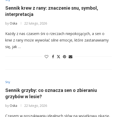
Sennik krew z rany: znaczenie snu, symbol,
interpretacja
by
Oska
22 lutego, 2026
Każdy z nas czasem śni o rzeczach niepokojących, a sen o
krwi z rany może wywołać silne emocje, które zastanawiamy
się, jak …
Sny
Sennik grzyby: co oznacza sen o zbieraniu
grzybów w lesie?
by
Oska
22 lutego, 2026
Czasem w poszukiwaniu idealnych słów na wyjątkową okazję,