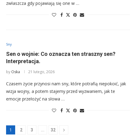
zwłaszcza gdy pojawiają się one w …
Sny
Sen o wojnie: Co oznacza ten straszny sen?
Interpretacja.
by
Oska
21 lutego, 2026
Czasem życie przynosi nam sny, które potrafią niepokoić, jak
wizja wojny, a potem stajemy przed wyzwaniem, jak te
emocje przełożyć na słowa …
1
…
2
3
32