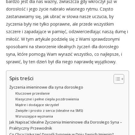
bardzo jest dla nas ważny, zwłaszcza gdy wkroczył już w
dorosłość i jego życie nabrało własnego rytmu. Często
zastanawiamy się, jak ubrać w słowa nasze uczucia, by
życzenia były nie tylko poprawne, ale przede wszystkim
szczere i zapadające w pamięć, odzwierciedlając naszą dumę i
miłość. W tym artykule podzielę się z Wami sprawdzonymi
sposobami na stworzenie idealnych życzeń dla dorosłego
syna, które pomogą Wam wyrazić wszystko, co najlepsze, i
sprawić, by ten dzień był dla niego naprawdę wyjątkowy.
Spis treści
Życzenia imieninowe dla syna dorosłego
Kluczowe przesłanie
Klasyczne i pełne ciepła pozdrowienia
Mądre i dodające skrzydeł
Zwięzłe i prosto z serca (idealne na SMS)
Wzruszające wyznania
Jak Napisać Idealne Życzenia Imieninowe dla Dorosłego Syna –
Praktyczny Przewodnik
Co Chcą Usłyszeć Dorośli Synowie w Dniu Swoich Imienin?