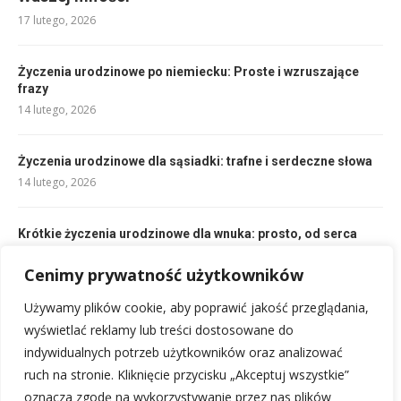
17 lutego, 2026
Życzenia urodzinowe po niemiecku: Proste i wzruszające
frazy
14 lutego, 2026
Życzenia urodzinowe dla sąsiadki: trafne i serdeczne słowa
14 lutego, 2026
Krótkie życzenia urodzinowe dla wnuka: prosto, od serca
14 lutego, 2026
Cenimy prywatność użytkowników
Podziękowania za życzenia imieninowe: Skuteczny sposób
Używamy plików cookie, aby poprawić jakość przeglądania,
na wyrażenie wdzięczności
wyświetlać reklamy lub treści dostosowane do
15 lutego, 2026
indywidualnych potrzeb użytkowników oraz analizować
ruch na stronie. Kliknięcie przycisku „Akceptuj wszystkie”
oznacza zgodę na wykorzystywanie przez nas plików