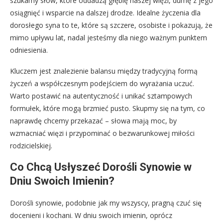
szukamy słów, które oddadzą głębię naszej więzi, dumę z jego
osiągnięć i wsparcie na dalszej drodze. Idealne życzenia dla
dorosłego syna to te, które są szczere, osobiste i pokazują, że
mimo upływu lat, nadal jesteśmy dla niego ważnym punktem
odniesienia.
Kluczem jest znalezienie balansu między tradycyjną formą
życzeń a współczesnym podejściem do wyrażania uczuć.
Warto postawić na autentyczność i unikać sztampowych
formułek, które mogą brzmieć pusto. Skupmy się na tym, co
naprawdę chcemy przekazać – słowa mają moc, by
wzmacniać więzi i przypominać o bezwarunkowej miłości
rodzicielskiej.
Co Chcą Usłyszeć Dorośli Synowie w
Dniu Swoich Imienin?
Dorośli synowie, podobnie jak my wszyscy, pragną czuć się
docenieni i kochani. W dniu swoich imienin, oprócz