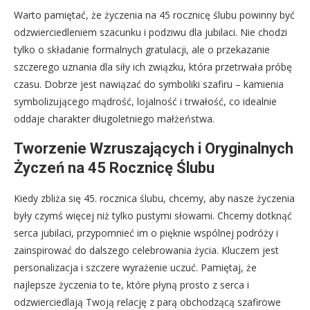
Warto pamiętać, że życzenia na 45 rocznicę ślubu powinny być
odzwierciedleniem szacunku i podziwu dla jubilaci. Nie chodzi
tylko o składanie formalnych gratulacji, ale o przekazanie
szczerego uznania dla siły ich związku, która przetrwała próbę
czasu. Dobrze jest nawiązać do symboliki szafiru – kamienia
symbolizującego mądrość, lojalność i trwałość, co idealnie
oddaje charakter długoletniego małżeństwa.
Tworzenie Wzruszających i Oryginalnych
Życzeń na 45 Rocznicę Ślubu
Kiedy zbliża się 45. rocznica ślubu, chcemy, aby nasze życzenia
były czymś więcej niż tylko pustymi słowami. Chcemy dotknąć
serca jubilaci, przypomnieć im o pięknie wspólnej podróży i
zainspirować do dalszego celebrowania życia. Kluczem jest
personalizacja i szczere wyrażenie uczuć. Pamiętaj, że
najlepsze życzenia to te, które płyną prosto z serca i
odzwierciedlają Twoją relację z parą obchodzącą szafirowe