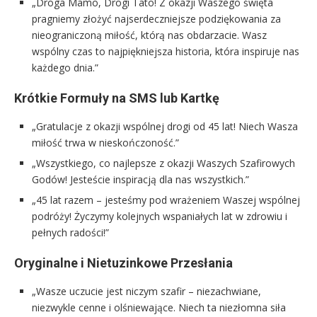
„Droga Mamo, Drogi Tato! Z okazji Waszego święta
pragniemy złożyć najserdeczniejsze podziękowania za
nieograniczoną miłość, którą nas obdarzacie. Wasz
wspólny czas to najpiękniejsza historia, która inspiruje nas
każdego dnia.”
Krótkie Formuły na SMS lub Kartkę
„Gratulacje z okazji wspólnej drogi od 45 lat! Niech Wasza
miłość trwa w nieskończoność.”
„Wszystkiego, co najlepsze z okazji Waszych Szafirowych
Godów! Jesteście inspiracją dla nas wszystkich.”
„45 lat razem – jesteśmy pod wrażeniem Waszej wspólnej
podróży! Życzymy kolejnych wspaniałych lat w zdrowiu i
pełnych radości!”
Oryginalne i Nietuzinkowe Przesłania
„Wasze uczucie jest niczym szafir – niezachwiane,
niezwykle cenne i olśniewające. Niech ta niezłomna siła