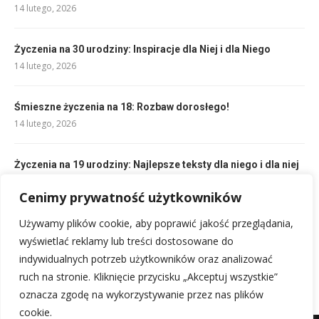
14 lutego, 2026
Życzenia na 30 urodziny: Inspiracje dla Niej i dla Niego
14 lutego, 2026
Śmieszne życzenia na 18: Rozbaw dorosłego!
14 lutego, 2026
Życzenia na 19 urodziny: Najlepsze teksty dla niego i dla niej
14 lutego, 2026
Cenimy prywatność użytkowników
Regatta co to za firma? Great Outdoors – odzież turystyczna
Używamy plików cookie, aby poprawić jakość przeglądania,
i sportowa
wyświetlać reklamy lub treści dostosowane do
17 lutego, 2026
indywidualnych potrzeb użytkowników oraz analizować
ruch na stronie. Kliknięcie przycisku „Akceptuj wszystkie”
oznacza zgodę na wykorzystywanie przez nas plików
cookie.