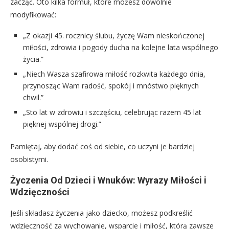
zacząć. Oto kilka formuł, które możesz dowolnie
modyfikować:
„Z okazji 45. rocznicy ślubu, życzę Wam nieskończonej
miłości, zdrowia i pogody ducha na kolejne lata wspólnego
życia.”
„Niech Wasza szafirowa miłość rozkwita każdego dnia,
przynosząc Wam radość, spokój i mnóstwo pięknych
chwil.”
„Sto lat w zdrowiu i szczęściu, celebrując razem 45 lat
pięknej wspólnej drogi.”
Pamiętaj, aby dodać coś od siebie, co uczyni je bardziej
osobistymi.
Życzenia Od Dzieci i Wnuków: Wyrazy Miłości i
Wdzięczności
Jeśli składasz życzenia jako dziecko, możesz podkreślić
wdzięczność za wychowanie, wsparcie i miłość, którą zawsze