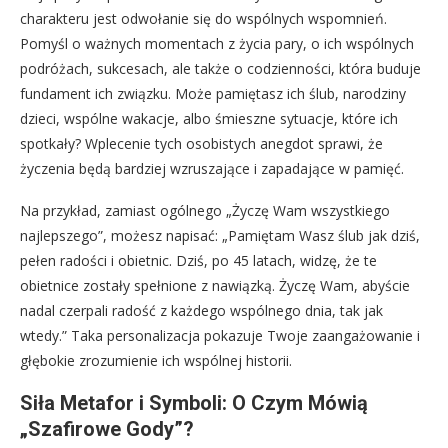
charakteru jest odwołanie się do wspólnych wspomnień.
Pomyśl o ważnych momentach z życia pary, o ich wspólnych
podróżach, sukcesach, ale także o codzienności, która buduje
fundament ich związku. Może pamiętasz ich ślub, narodziny
dzieci, wspólne wakacje, albo śmieszne sytuacje, które ich
spotkały? Wplecenie tych osobistych anegdot sprawi, że
życzenia będą bardziej wzruszające i zapadające w pamięć.
Na przykład, zamiast ogólnego „Życzę Wam wszystkiego
najlepszego”, możesz napisać: „Pamiętam Wasz ślub jak dziś,
pełen radości i obietnic. Dziś, po 45 latach, widzę, że te
obietnice zostały spełnione z nawiązką. Życzę Wam, abyście
nadal czerpali radość z każdego wspólnego dnia, tak jak
wtedy.” Taka personalizacja pokazuje Twoje zaangażowanie i
głębokie zrozumienie ich wspólnej historii.
Siła Metafor i Symboli: O Czym Mówią
„Szafirowe Gody”?