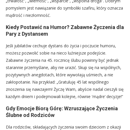
„trwałość”, „wierność”, „wsparcie”, „wspólna droga”. Dobrym
pomysłem jest nawiązanie do symboliki szafiru, który oznacza
mądrość i niezłomność.
Kiedy Postawić na Humor? Zabawne Życzenia dla
Pary z Dystansem
Jeśli jubilatów cechuje dystans do życia i poczucie humoru,
możesz pozwolić sobie na nieco luźniejsze podejście.
Zabawne życzenia na 45. rocznicę ślubu powinny być jednak
starannie przemyślane, aby nie urazić. Skup się na wspólnych,
pozytywnych anegdotach, które wywołają uśmiech, a nie
zakłopotanie. Na przykład: „Gratuluję 45 lat wspólnego
znoszenia się nawzajem! Życzę Wam, abyście nadal cieszyli się
każdym dniem i podejmowali kolejne, równie 'mądre’ decyzje!”
Gdy Emocje Biorą Górę: Wzruszające Życzenia
Ślubne od Rodziców
Dla rodziców, składających życzenia swoim dzieciom z okazji