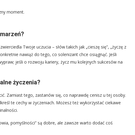
czny moment.
a marzeń?
wierciedla Twoje uczucia – słów takich jak „cieszę się”, „życzę z
nkretnie nawiąż do tego, co solenizant chce osiągnąć. Jeśli
praw; jeśli o rozwoju kariery, życz mu kolejnych sukcesów na
nalne życzenia?
ć. Zamiast tego, zastanów się, co naprawdę cenisz u tej osoby.
kreśl te cechy w życzeniach. Możesz też wykorzystać ciekawe
inalności.
owia, pomyślności” są dobre, ale zawsze warto dodać coś