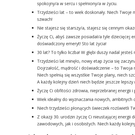
spokojny/a w sercu i spełniony/a w życiu.
Trzydzieści lat – to wiek doskonały. Niech Twoje 
szwach!
Nie stajesz się starszy/a, stajesz się cennym oka
Życzę Ci, abyś zawsze posiadał/a tyle dziecięcej en
doświadczony emeryt! Sto lat życia!
30 lat? To tylko liczba! W głębi duszy nadal jeste
Trzydzieści lat minęło, nowy etap życia się zaczyn
Dojrzałość, mądrość i doświadczenie – to Twoja 
Niech spełnią się wszystkie Twoje plany, niech szc
A każdy kolejny dzień niech będzie jeszcze lepszy 
Życzę Ci obfitości zdrowia, nieprzebranej energii i
Wiek idealny do wyznaczania nowych, ambitnych 
Niech trzydzieści płonących świeczek rozświetli 
Z okazji 30. urodzin życzę Ci nieustającej energii
zawodowych, jak i osobistych. Niech każdy kolejny