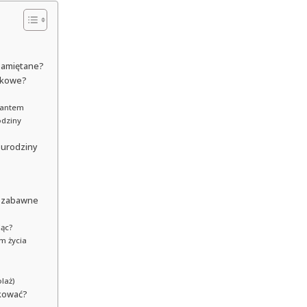
apamiętane?
ątkowe?
zantem
odziny
 urodziny
o zabawne
jąc?
m życia
laż)
ikować?