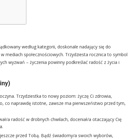
rządkowany według kategorii, doskonale nadający się do
i w mediach społecznościowych. Trzydziesta rocznica to symbol
wych wyzwań – życzenia powinny podkreślać radość z życia i
iny)
poczyna. Trzydziestka to nowy poziom: życzę Ci zdrowia,
to, co naprawdę istotne, zawsze ma pierwszeństwo przed tym,
wał/a radość w drobnych chwilach, doceniał/a otaczający Cię
a.
e, jeszcze przed Tobą. Bądź świadomy/a swoich wyborów,