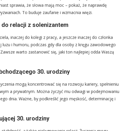
omiast sprawia, że słowa mają moc – pokaż, że naprawdę
wyzwaniach. To buduje zaufanie i wzmacnia więzi.
o relacji z solenizantem
aciela, inaczej do kolegi z pracy, a jeszcze inaczej do członka
cej luzu i humoru, podczas gdy dla osoby z kręgu zawodowego
. Zawsze warto zastanowić się, jaki ton najlepiej odda Waszą
obchodzącego 30. urodziny
yczenia mogą koncentrować się na rozwoju kariery, spełnieniu
dowym a prywatnym. Można życzyć mu odwagi w podejmowaniu
żdego dnia. Ważne, by podkreślić jego męskość, determinację i
ującej 30. urodziny
 stabilność, a także pielęgnowanie relacji. Życzenia mogą