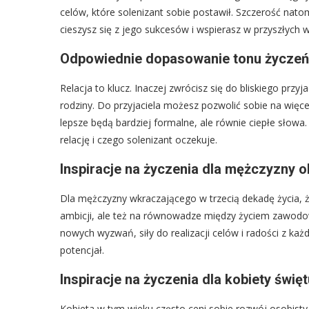
celów, które solenizant sobie postawił. Szczerość nat
cieszysz się z jego sukcesów i wspierasz w przyszłych 
Odpowiednie dopasowanie tonu życzeń d
Relacja to klucz. Inaczej zwrócisz się do bliskiego przyj
rodziny. Do przyjaciela możesz pozwolić sobie na wię
lepsze będą bardziej formalne, ale równie ciepłe słowa
relację i czego solenizant oczekuje.
Inspiracje na życzenia dla mężczyzny 
Dla mężczyzny wkraczającego w trzecią dekadę życia, ż
ambicji, ale też na równowadze między życiem zawo
nowych wyzwań, siły do realizacji celów i radości z ka
potencjał.
Inspiracje na życzenia dla kobiety święt
Kobieta w tym wieku często ceni sobie rozwój osobisty,