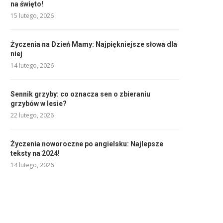
na święto!
15 lutego, 2026
Życzenia na Dzień Mamy: Najpiękniejsze słowa dla
niej
14 lutego, 2026
Sennik grzyby: co oznacza sen o zbieraniu
grzybów w lesie?
22 lutego, 2026
Życzenia noworoczne po angielsku: Najlepsze
teksty na 2024!
14 lutego, 2026