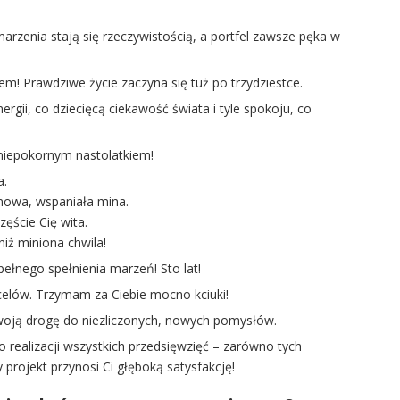
marzenia stają się rzeczywistością, a portfel zawsze pęka w
zem! Prawdziwe życie zaczyna się tuż po trzydziestce.
ergii, co dziecięcą ciekawość świata i tyle spokoju, co
ś niepokornym nastolatkiem!
a.
nowa, wspaniała mina.
zęście Cię wita.
niż miniona chwila!
 pełnego spełnienia marzeń! Sto lat!
celów. Trzymam za Ciebie mocno kciuki!
Twoją drogę do niezliczonych, nowych pomysłów.
 do realizacji wszystkich przedsięwzięć – zarówno tych
 projekt przynosi Ci głęboką satysfakcję!