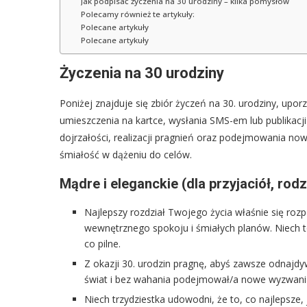
Jak podpisać życzenia na 30 urodziny – kilka pomysłów
Polecamy również te artykuły:
Polecane artykuły
Polecane artykuły
Życzenia na 30 urodziny
Poniżej znajduje się zbiór życzeń na 30. urodziny, upo
umieszczenia na kartce, wysłania SMS-em lub publikacj
dojrzałości, realizacji pragnień oraz podejmowania no
śmiałość w dążeniu do celów.
Mądre i eleganckie (dla przyjaciół, rodz
Najlepszy rozdział Twojego życia właśnie się roz
wewnętrznego spokoju i śmiałych planów. Niech 
co pilne.
Z okazji 30. urodzin pragnę, abyś zawsze odnajdy
świat i bez wahania podejmował/a nowe wyzwani
Niech trzydziestka udowodni, że to, co najlepsz