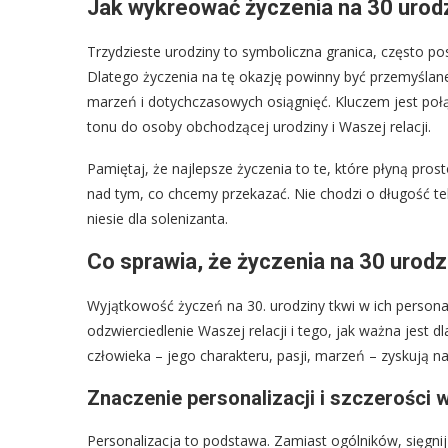
Jak wykreować życzenia na 30 urod
Trzydzieste urodziny to symboliczna granica, często pos
Dlatego życzenia na tę okazję powinny być przemyślane 
marzeń i dotychczasowych osiągnięć. Kluczem jest połą
tonu do osoby obchodzącej urodziny i Waszej relacji.
Pamiętaj, że najlepsze życzenia to te, które płyną pros
nad tym, co chcemy przekazać. Nie chodzi o długość te
niesie dla solenizanta.
Co sprawia, że życzenia na 30 urod
Wyjątkowość życzeń na 30. urodziny tkwi w ich personaliz
odzwierciedlenie Waszej relacji i tego, jak ważna jes
człowieka – jego charakteru, pasji, marzeń – zyskują na 
Znaczenie personalizacji i szczerości 
Personalizacja to podstawa. Zamiast ogólników, sięgni