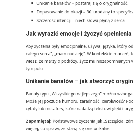
Unikanie banałów – postaraj się o oryginalność.
Dopasowanie do okazji – 30. urodziny to specyfi
Szczerość intencji – niech słowa płyną z serca.
Jak wyrazić emocje i życzyć spełnieni
Aby życzenia były emocjonalne, używaj języka, który odz
całego serca”, „mam nadzieję”. W kontekście marzeń, ko
wiesz, że marzy o podróży, życz mu niezapomnianych wy
tym polu.
Unikanie banałów – jak stworzyć orygi
Banały typu „Wszystkiego najlepszego” można wzbogaci
Może jej poczucie humoru, zaradność, cierpliwość? Pod
cytaty lub metafory, które nadadzą tekstowi głębi i oryg
Zapamiętaj:
Podstawowe życzenia jak „Szczęścia, zdr
więcej, co sprawi, że staną się one unikalne.