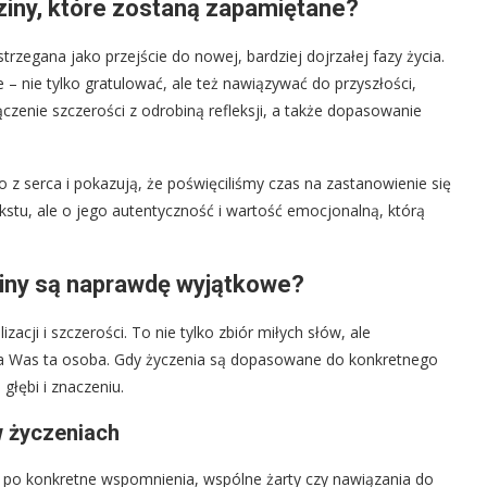
ziny, które zostaną zapamiętane?
trzegana jako przejście do nowej, bardziej dojrzałej fazy życia.
– nie tylko gratulować, ale też nawiązywać do przyszłości,
czenie szczerości z odrobiną refleksji, a także dopasowanie
to z serca i pokazują, że poświęciliśmy czas na zastanowienie się
kstu, ale o jego autentyczność i wartość emocjonalną, którą
ziny są naprawdę wyjątkowe?
acji i szczerości. To nie tylko zbiór miłych słów, ale
t dla Was ta osoba. Gdy życzenia są dopasowane do konkretnego
głębi i znaczeniu.
w życzeniach
j po konkretne wspomnienia, wspólne żarty czy nawiązania do