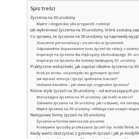
Spis treści
Życzenia na 30 urodziny
Mądre i eleganckie (dla przyjaciół, rodziny)
Jak wykreować życzenia na 30 urodziny, które zostaną z
Co sprawia, że życzenia na 30 urodziny są naprawdę wyj
Znaczenie personalizacji i szczerości w życzeniach
Odpowiednie dopasowanie tonu życzeń do relacji z soleni
Inspiracje na życzenia dla mężczyzny obchodzącego 30. ur
Inspiracje na życzenia dla kobiety świętującej 30. urodziny
Praktyczne wskazówki, jak napisać idealne życzenia na 30
Krok po kroku: od pomysłu do gotowych życzeń
Jak wyrazić emocje i życzyć spełnienia marzeń?
Unikanie banałów – jak stworzyć oryginalne życzenia?
Różne style życzeń na 30 urodziny – od wzruszających p
Wzruszające życzenia na 30 urodziny: jak trafić w serce?
Zabawne życzenia na 30 urodziny: jak rozbawić, nie obraża
Mądre życzenia na 30 urodziny: refleksja nad nowym etape
Nietypowe formy życzeń na 30 urodziny
Życzenia w formie wiersza lub piosenki
Kreatywne sposoby przekazania życzeń (np. krótki filmik, ko
Kiedy warto skorzystać z gotowych życzeń i jak je modyf