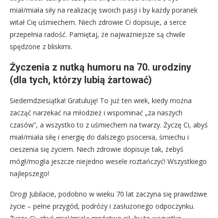
miał/miała siły na realizację swoich pasji i by każdy poranek
witał Cię uśmiechem. Niech zdrowie Ci dopisuje, a serce
przepełnia radość. Pamiętaj, że najważniejsze są chwile
spędzone z bliskimi.
Życzenia z nutką humoru na 70. urodziny
(dla tych, którzy lubią żartować)
Siedemdziesiątka! Gratuluję! To już ten wiek, kiedy można
zacząć narzekać na młodzież i wspominać „za naszych
czasów”, a wszystko to z uśmiechem na twarzy. Życzę Ci, abyś
miał/miała siłę i energię do dalszego psocenia, śmiechu i
cieszenia się życiem. Niech zdrowie dopisuje tak, żebyś
mógł/mogła jeszcze niejedno wesele roztańczyć! Wszystkiego
najlepszego!
Drogi Jubilacie, podobno w wieku 70 lat zaczyna się prawdziwe
życie – pełne przygód, podróży i zasłużonego odpoczynku.