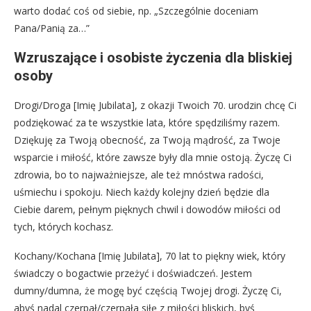
warto dodać coś od siebie, np. „Szczególnie doceniam
Pana/Panią za…”
Wzruszające i osobiste życzenia dla bliskiej
osoby
Drogi/Droga [Imię Jubilata], z okazji Twoich 70. urodzin chcę Ci
podziękować za te wszystkie lata, które spędziliśmy razem.
Dziękuję za Twoją obecność, za Twoją mądrość, za Twoje
wsparcie i miłość, które zawsze były dla mnie ostoją. Życzę Ci
zdrowia, bo to najważniejsze, ale też mnóstwa radości,
uśmiechu i spokoju. Niech każdy kolejny dzień będzie dla
Ciebie darem, pełnym pięknych chwil i dowodów miłości od
tych, których kochasz.
Kochany/Kochana [Imię Jubilata], 70 lat to piękny wiek, który
świadczy o bogactwie przeżyć i doświadczeń. Jestem
dumny/dumna, że mogę być częścią Twojej drogi. Życzę Ci,
abyś nadal czerpał/czerpała siłę z miłości bliskich, byś