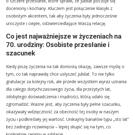
o szczere przesłanie, które sprawi, że jubilat poczuje się
doceniony i kochany. Kluczem jest połączenie klasyki z
osobistym akcentem, tak aby życzenia były jednocześnie
uroczyste i ciepłe, odzwierciedlające Waszą relację.
Co jest najważniejsze w życzeniach na
70. urodziny: Osobiste przesłanie i
szacunek
Kiedy piszę życzenia na tak doniosłą okazję, zawsze myślę o
tym, co tak naprawdę chce usłyszeć jubilat. To nie tylko
gratulacje za kolejny rok, ale przede wszystkim wyraz uznania
dla całego dotychczasowego życia, dla przeżytych lat,
zdobytego doświadczenia i mądrości, którą udało się
zgromadzić. Ważne jest, aby życzenia były pełne szacunku,
okazywały wdzięczność za obecność tej osoby w naszym
życiu i podkreślały jej wartość. Unikajmy banałów typu „sto lat”
bez żadnego rozwinięcia – lepiej skupić się na tym, co
konkretnie cenimy w jubilacie.