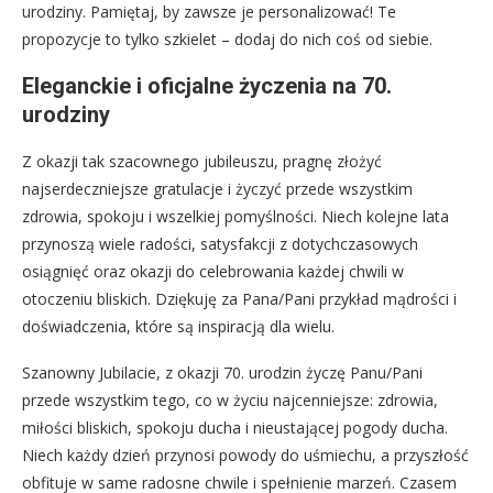
urodziny. Pamiętaj, by zawsze je personalizować! Te
propozycje to tylko szkielet – dodaj do nich coś od siebie.
Eleganckie i oficjalne życzenia na 70.
urodziny
Z okazji tak szacownego jubileuszu, pragnę złożyć
najserdeczniejsze gratulacje i życzyć przede wszystkim
zdrowia, spokoju i wszelkiej pomyślności. Niech kolejne lata
przynoszą wiele radości, satysfakcji z dotychczasowych
osiągnięć oraz okazji do celebrowania każdej chwili w
otoczeniu bliskich. Dziękuję za Pana/Pani przykład mądrości i
doświadczenia, które są inspiracją dla wielu.
Szanowny Jubilacie, z okazji 70. urodzin życzę Panu/Pani
przede wszystkim tego, co w życiu najcenniejsze: zdrowia,
miłości bliskich, spokoju ducha i nieustającej pogody ducha.
Niech każdy dzień przynosi powody do uśmiechu, a przyszłość
obfituje w same radosne chwile i spełnienie marzeń. Czasem