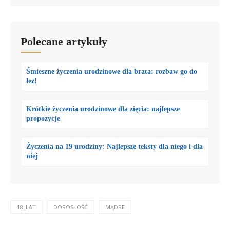
Polecane artykuły
Śmieszne życzenia urodzinowe dla brata: rozbaw go do
łez!
Krótkie życzenia urodzinowe dla zięcia: najlepsze
propozycje
Życzenia na 19 urodziny: Najlepsze teksty dla niego i dla
niej
18_LAT
DOROSŁOŚĆ
MĄDRE