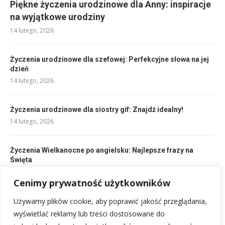
Piękne życzenia urodzinowe dla Anny: inspiracje
na wyjątkowe urodziny
14 lutego, 2026
Życzenia urodzinowe dla szefowej: Perfekcyjne słowa na jej
dzień
14 lutego, 2026
Życzenia urodzinowe dla siostry gif: Znajdź idealny!
14 lutego, 2026
Życzenia Wielkanocne po angielsku: Najlepsze frazy na
Święta
14 lutego, 2026
Cenimy prywatność użytkowników
Kierunkowy 39: Oszustwo? Uważać na włoski numer, wangiri
Używamy plików cookie, aby poprawić jakość przeglądania,
atak!
wyświetlać reklamy lub treści dostosowane do
17 lutego, 2026