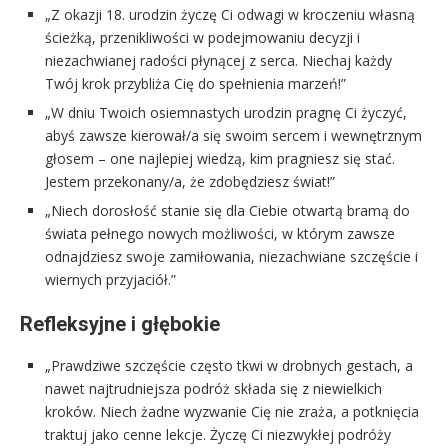
„Z okazji 18. urodzin życzę Ci odwagi w kroczeniu własną
ścieżką, przenikliwości w podejmowaniu decyzji i
niezachwianej radości płynącej z serca. Niechaj każdy
Twój krok przybliża Cię do spełnienia marzeń!”
„W dniu Twoich osiemnastych urodzin pragnę Ci życzyć,
abyś zawsze kierował/a się swoim sercem i wewnętrznym
głosem – one najlepiej wiedzą, kim pragniesz się stać.
Jestem przekonany/a, że zdobędziesz świat!”
„Niech dorosłość stanie się dla Ciebie otwartą bramą do
świata pełnego nowych możliwości, w którym zawsze
odnajdziesz swoje zamiłowania, niezachwiane szczęście i
wiernych przyjaciół.”
Refleksyjne i głębokie
„Prawdziwe szczęście często tkwi w drobnych gestach, a
nawet najtrudniejsza podróż składa się z niewielkich
kroków. Niech żadne wyzwanie Cię nie zraża, a potknięcia
traktuj jako cenne lekcje. Życzę Ci niezwykłej podróży