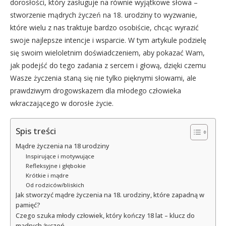
dorosłości, który zasługuje na równie wyjątkowe słowa –
stworzenie mądrych życzeń na 18. urodziny to wyzwanie,
które wielu z nas traktuje bardzo osobiście, chcąc wyrazić
swoje najlepsze intencje i wsparcie. W tym artykule podzielę
się swoim wieloletnim doświadczeniem, aby pokazać Wam,
jak podejść do tego zadania z sercem i głową, dzięki czemu
Wasze życzenia staną się nie tylko pięknymi słowami, ale
prawdziwym drogowskazem dla młodego człowieka
wkraczającego w dorosłe życie.
Spis treści
Mądre życzenia na 18 urodziny
Inspirujące i motywujące
Refleksyjne i głębokie
Krótkie i mądre
Od rodziców/bliskich
Jak stworzyć mądre życzenia na 18. urodziny, które zapadną w
pamięć?
Czego szuka młody człowiek, który kończy 18 lat – klucz do
mądrych życzeń