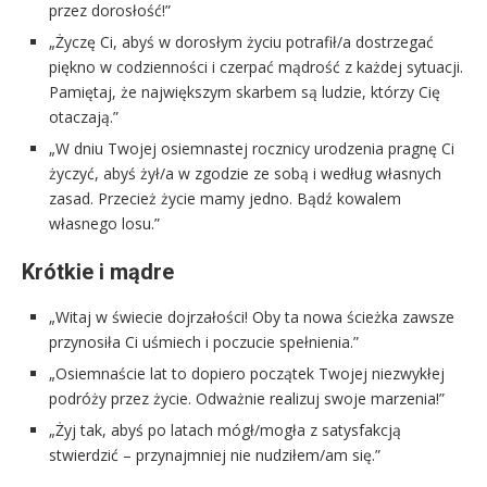
przez dorosłość!”
„Życzę Ci, abyś w dorosłym życiu potrafił/a dostrzegać
piękno w codzienności i czerpać mądrość z każdej sytuacji.
Pamiętaj, że największym skarbem są ludzie, którzy Cię
otaczają.”
„W dniu Twojej osiemnastej rocznicy urodzenia pragnę Ci
życzyć, abyś żył/a w zgodzie ze sobą i według własnych
zasad. Przecież życie mamy jedno. Bądź kowalem
własnego losu.”
Krótkie i mądre
„Witaj w świecie dojrzałości! Oby ta nowa ścieżka zawsze
przynosiła Ci uśmiech i poczucie spełnienia.”
„Osiemnaście lat to dopiero początek Twojej niezwykłej
podróży przez życie. Odważnie realizuj swoje marzenia!”
„Żyj tak, abyś po latach mógł/mogła z satysfakcją
stwierdzić – przynajmniej nie nudziłem/am się.”