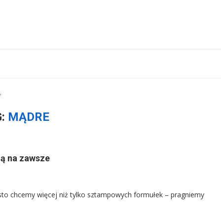
"
G:
MĄDRE
ną na zawsze
sto chcemy więcej niż tylko sztampowych formułek – pragniemy