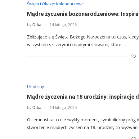
Święta i Okazje Kalendarzowe
Mądre życzenia bożonarodzeniowe: Inspiracj
by
Oska
14 lutego, 2026
Zbliżające się Święta Bożego Narodzenia to czas, kiedy
wszystkim szczerymi i mądrymi słowami, które …
Urodziny
Mądre życzenia na 18 urodziny: inspiracje 
by
Oska
14 lutego, 2026
Osiemnastka to niezwykły moment, symboliczny próg do
stworzenie mądrych życzeń na 18. urodziny to wyzwani