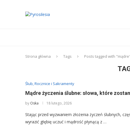
Strona główna
Tags
Posts tagged with "mądre
TA
Ślub, Rocznice i Sakramenty
Mądre życzenia ślubne: słowa, które zosta
by
Oska
18 lutego, 2026
Stając przed wyzwaniem złożenia życzeń ślubnych, czę
wyrazić głębię uczuć i mądrość płynącą z …