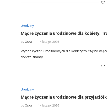
Urodziny
Mądre życzenia urodzinowe dla kobiety: Tr
by
Oska
14 lutego, 2026
Wybór życzeń urodzinowych dla kobiety to często więcej 
dobrze znamy i …
Urodziny
Mądre życzenia urodzinowe dla przyjaciółki:
by
Oska
14 lutego, 2026