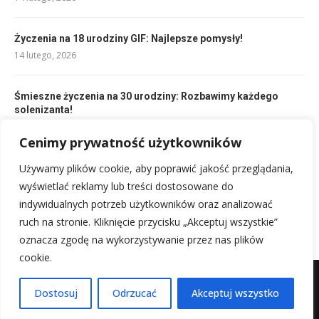
Życzenia na 18 urodziny GIF: Najlepsze pomysły!
14 lutego, 2026
Śmieszne życzenia na 30 urodziny: Rozbawimy każdego
solenizanta!
14 lutego, 2026
Cenimy prywatność użytkowników
Życzenia urodzinowe: Najlepsze słowa na ten wyjątkowy
Używamy plików cookie, aby poprawić jakość przeglądania,
dzień
wyświetlać reklamy lub treści dostosowane do
14 lutego, 2026
indywidualnych potrzeb użytkowników oraz analizować
ruch na stronie. Kliknięcie przycisku „Akceptuj wszystkie”
oznacza zgodę na wykorzystywanie przez nas plików
cookie.
Mapa witryny
Kontakt z nami
Dostosuj
Odrzucać
Akceptuj wszystko
@2025 - Wszystkie prawa zastrzeżone.