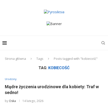
Strona główna
Tags
Posts tagged with "kobiecość"
TAG:
KOBIECOŚĆ
Urodziny
Mądre życzenia urodzinowe dla kobiety: Traf w
sedno!
by
Oska
14 lutego, 2026