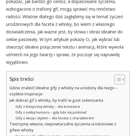
pokazać, jak bardzo go cenisz, a dopasowane życzenia,
wzbogacone o trafiony gif, mogą sprawić mu mnóstwo
radości. Właśnie dlatego dziś zagłębimy się w temat życzeń
urodzinowych dla faceta z whisky, bo wiem z własnego
doświadczenia, jak ważne jest, by słowa i obraz idealnie do
siebie pasowały. W tym artykule pokażę Ci, jak wybrać lub
stworzyć idealne połączenie tekstu i animacji, które wywoła
uśmiech na jego twarzy i sprawi, że poczuje się naprawdę
wyjątkowo.
Spis treści
Gdzie znaleźć idealne gify z whisky na urodziny dla niego –
szybkie inspiracje
Jak dobrać gif z whisky, by trafić w gust solenizanta
Gify z klasyczną whisky – dla konesera
Gify z nutką humoru – gdy lubi się pośmiać
Gify z akcją i stylem – dla faceta z charakterem
Tworzymy własne, niepowtarzalne życzenia urodzinowe z
gifem whisky