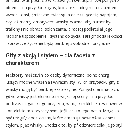
przedstawiać postacie w zabawnych sytuacjach związanych z
piciem – na przykład kogoś, kto z przesadnym entuzjazmem
wznosi toast, śmieszne zwierzątka delektujące się napojem,
czy też memy z motywem whisky. Ważne, aby humor był
trafiony i nie obrażał solenizanta, a raczej podkreślał jego
radosne usposobienie i dystans do życia. Taki gif doda lekkości
i sprawi, że życzenia będą bardziej swobodne i przyjazne.
Gify z akcją i stylem – dla faceta z
charakterem
Niektórzy mężczyźni to osoby dynamiczne, pełne energii,
lubiący mocne wrażenia i wyraźny styl. W ich przypadku gify z
whisky mogą być bardziej ekspresyjne. Pomyśl o animacjach,
gdzie whisky jest elementem większej sceny – na przykład
podczas eleganckiego przyjęcia, w męskim klubie, czy nawet w
kontekście motoryzacyjnym, jeśli jest to jego pasja. Mogą to
być też gify z postaciami, które emanują pewnością siebie i
stylem, pijąc whisky. Chodzi o to, by gif odzwierciedlał jego styl