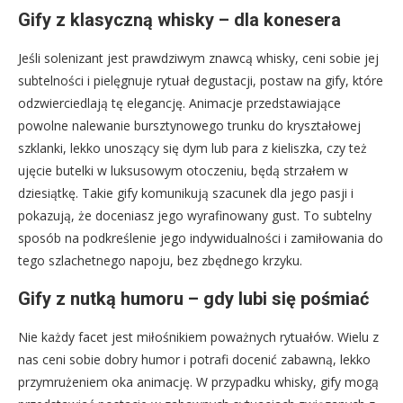
Gify z klasyczną whisky – dla konesera
Jeśli solenizant jest prawdziwym znawcą whisky, ceni sobie jej
subtelności i pielęgnuje rytuał degustacji, postaw na gify, które
odzwierciedlają tę elegancję. Animacje przedstawiające
powolne nalewanie bursztynowego trunku do kryształowej
szklanki, lekko unoszący się dym lub para z kieliszka, czy też
ujęcie butelki w luksusowym otoczeniu, będą strzałem w
dziesiątkę. Takie gify komunikują szacunek dla jego pasji i
pokazują, że doceniasz jego wyrafinowany gust. To subtelny
sposób na podkreślenie jego indywidualności i zamiłowania do
tego szlachetnego napoju, bez zbędnego krzyku.
Gify z nutką humoru – gdy lubi się pośmiać
Nie każdy facet jest miłośnikiem poważnych rytuałów. Wielu z
nas ceni sobie dobry humor i potrafi docenić zabawną, lekko
przymrużeniem oka animację. W przypadku whisky, gify mogą