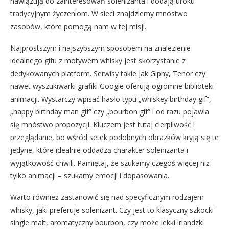
nawiązują do zainteresowań solenizanta i dodają uroku
tradycyjnym życzeniom. W sieci znajdziemy mnóstwo
zasobów, które pomogą nam w tej misji.
Najprostszym i najszybszym sposobem na znalezienie
idealnego gifu z motywem whisky jest skorzystanie z
dedykowanych platform. Serwisy takie jak Giphy, Tenor czy
nawet wyszukiwarki grafiki Google oferują ogromne biblioteki
animacji. Wystarczy wpisać hasło typu „whiskey birthday gif”,
„happy birthday man gif” czy „bourbon gif” i od razu pojawia
się mnóstwo propozycji. Kluczem jest tutaj cierpliwość i
przeglądanie, bo wśród setek podobnych obrazków kryją się te
jedyne, które idealnie oddadzą charakter solenizanta i
wyjątkowość chwili. Pamiętaj, że szukamy czegoś więcej niż
tylko animacji – szukamy emocji i dopasowania.
Warto również zastanowić się nad specyficznym rodzajem
whisky, jaki preferuje solenizant. Czy jest to klasyczny szkocki
single malt, aromatyczny bourbon, czy może lekki irlandzki