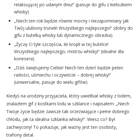
relaksującej po udanym dniu!” (pasuje do gifu z kieliszkiem
whisky)
„Niech ten rok będzie równie mocny i niezapomniany jak
Twój ulubiony trunek! Wszystkiego najlepszego!” (dobry do
gifu z butelką whisky lub dynamicznego obrazka)
„Życzę Ci tyle szczęścia, ile kropli w tej butelce!
Wszystkiego najlepszego, mistrzu whisky!” (idealne dla
konesera)
„Dziś świętujemy Ciebie! Niech ten dzień będzie pełen
radości, uśmiechu i oczywiście – dobrej whisky!”
(uniwersalne, pasuje do wielu gifów)
Kiedyś na urodziny przyjaciela, który uwielbiał whisky z lodem,
znalazłem gif z kostkami lodu w szklance i napisałem: „Niech
Twoje życie będzie zawsze tak orzeźwiające i pełne dobrego
chłodu, jak ta idealna szklanka whisky!”. Wiesz co? Był
zachwycony! To pokazuje, jak ważny jest ten osobisty,
trafiony detal.