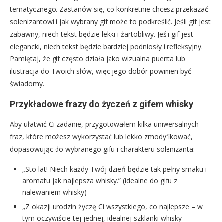
tematycznego. Zastanów się, co konkretnie chcesz przekazać
solenizantowi i jak wybrany gif może to podkreślić. Jeśli gif jest
zabawny, niech tekst będzie lekki i żartobliwy. Jeśli gif jest
elegancki, niech tekst będzie bardziej podniosły i refleksyjny.
Pamiętaj, że gif często działa jako wizualna puenta lub
ilustracja do Twoich słów, więc jego dobór powinien być
świadomy.
Przykładowe frazy do życzeń z gifem whisky
Aby ułatwić Ci zadanie, przygotowałem kilka uniwersalnych
fraz, które możesz wykorzystać lub lekko zmodyfikować,
dopasowując do wybranego gifu i charakteru solenizanta:
„Sto lat! Niech każdy Twój dzień będzie tak pełny smaku i
aromatu jak najlepsza whisky.” (idealne do gifu z
nalewaniem whisky)
„Z okazji urodzin życzę Ci wszystkiego, co najlepsze – w
tym oczywiście tej jednej, idealnej szklanki whisky