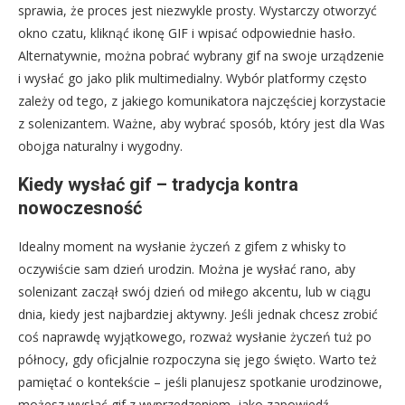
sprawia, że proces jest niezwykle prosty. Wystarczy otworzyć
okno czatu, kliknąć ikonę GIF i wpisać odpowiednie hasło.
Alternatywnie, można pobrać wybrany gif na swoje urządzenie
i wysłać go jako plik multimedialny. Wybór platformy często
zależy od tego, z jakiego komunikatora najczęściej korzystacie
z solenizantem. Ważne, aby wybrać sposób, który jest dla Was
obojga naturalny i wygodny.
Kiedy wysłać gif – tradycja kontra
nowoczesność
Idealny moment na wysłanie życzeń z gifem z whisky to
oczywiście sam dzień urodzin. Można je wysłać rano, aby
solenizant zaczął swój dzień od miłego akcentu, lub w ciągu
dnia, kiedy jest najbardziej aktywny. Jeśli jednak chcesz zrobić
coś naprawdę wyjątkowego, rozważ wysłanie życzeń tuż po
północy, gdy oficjalnie rozpoczyna się jego święto. Warto też
pamiętać o kontekście – jeśli planujesz spotkanie urodzinowe,
możesz wysłać gif z wyprzedzeniem, jako zapowiedź