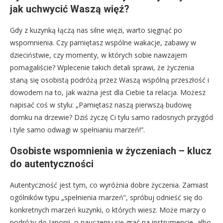
jak uchwycić Waszą więź?
Gdy z kuzynką łączą nas silne więzi, warto sięgnąć po
wspomnienia. Czy pamiętasz wspólne wakacje, zabawy w
dzieciństwie, czy momenty, w których sobie nawzajem
pomagaliście? Wplecenie takich detali sprawi, że życzenia
staną się osobistą podróżą przez Waszą wspólną przeszłość i
dowodem na to, jak ważna jest dla Ciebie ta relacja. Możesz
napisać coś w stylu: „Pamiętasz naszą pierwszą budowę
domku na drzewie? Dziś życzę Ci tylu samo radosnych przygód
i tyle samo odwagi w spełnianiu marzeń!”.
Osobiste wspomnienia w życzeniach – klucz
do autentyczności
Autentyczność jest tym, co wyróżnia dobre życzenia. Zamiast
ogólników typu „spełnienia marzeń”, spróbuj odnieść się do
konkretnych marzeń kuzynki, o których wiesz. Może marzy o
podróży do Japonii, o nauczeniu się grać na instrumencie, albo