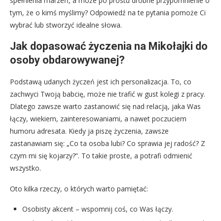
spełnienia marzeń, a może po prostu drobne przypomnienie o
tym, że o kimś myślimy? Odpowiedź na te pytania pomoże Ci
wybrać lub stworzyć idealne słowa.
Jak dopasować życzenia na Mikołajki do
osoby obdarowywanej?
Podstawą udanych życzeń jest ich personalizacja. To, co
zachwyci Twoją babcię, może nie trafić w gust kolegi z pracy.
Dlatego zawsze warto zastanowić się nad relacją, jaka Was
łączy, wiekiem, zainteresowaniami, a nawet poczuciem
humoru adresata. Kiedy ja piszę życzenia, zawsze
zastanawiam się: „Co ta osoba lubi? Co sprawia jej radość? Z
czym mi się kojarzy?”. To takie proste, a potrafi odmienić
wszystko.
Oto kilka rzeczy, o których warto pamiętać:
Osobisty akcent – wspomnij coś, co Was łączy.