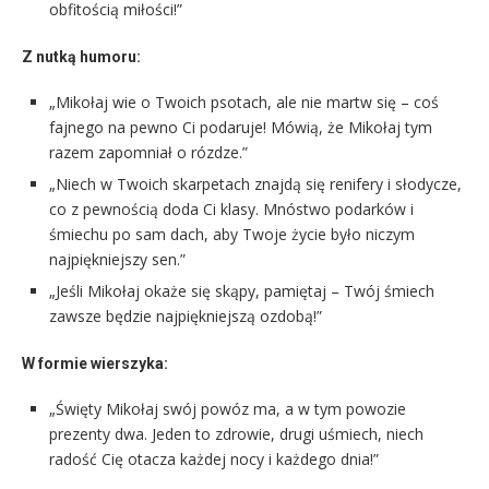
obfitością miłości!”
Z nutką humoru:
„Mikołaj wie o Twoich psotach, ale nie martw się – coś
fajnego na pewno Ci podaruje! Mówią, że Mikołaj tym
razem zapomniał o rózdze.”
„Niech w Twoich skarpetach znajdą się renifery i słodycze,
co z pewnością doda Ci klasy. Mnóstwo podarków i
śmiechu po sam dach, aby Twoje życie było niczym
najpiękniejszy sen.”
„Jeśli Mikołaj okaże się skąpy, pamiętaj – Twój śmiech
zawsze będzie najpiękniejszą ozdobą!”
W formie wierszyka:
„Święty Mikołaj swój powóz ma, a w tym powozie
prezenty dwa. Jeden to zdrowie, drugi uśmiech, niech
radość Cię otacza każdej nocy i każdego dnia!”