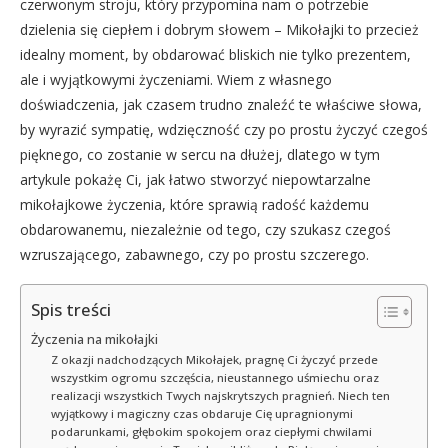
czerwonym stroju, który przypomina nam o potrzebie
dzielenia się ciepłem i dobrym słowem – Mikołajki to przecież
idealny moment, by obdarować bliskich nie tylko prezentem,
ale i wyjątkowymi życzeniami. Wiem z własnego
doświadczenia, jak czasem trudno znaleźć te właściwe słowa,
by wyrazić sympatię, wdzięczność czy po prostu życzyć czegoś
pięknego, co zostanie w sercu na dłużej, dlatego w tym
artykule pokażę Ci, jak łatwo stworzyć niepowtarzalne
mikołajkowe życzenia, które sprawią radość każdemu
obdarowanemu, niezależnie od tego, czy szukasz czegoś
wzruszającego, zabawnego, czy po prostu szczerego.
Spis treści
Życzenia na mikołajki
Z okazji nadchodzących Mikołajek, pragnę Ci życzyć przede
wszystkim ogromu szczęścia, nieustannego uśmiechu oraz
realizacji wszystkich Twych najskrytszych pragnień. Niech ten
wyjątkowy i magiczny czas obdaruje Cię upragnionymi
podarunkami, głębokim spokojem oraz ciepłymi chwilami