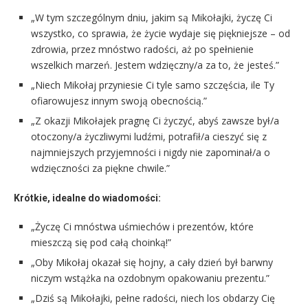
„W tym szczególnym dniu, jakim są Mikołajki, życzę Ci
wszystko, co sprawia, że życie wydaje się piękniejsze – od
zdrowia, przez mnóstwo radości, aż po spełnienie
wszelkich marzeń. Jestem wdzięczny/a za to, że jesteś.”
„Niech Mikołaj przyniesie Ci tyle samo szczęścia, ile Ty
ofiarowujesz innym swoją obecnością.”
„Z okazji Mikołajek pragnę Ci życzyć, abyś zawsze był/a
otoczony/a życzliwymi ludźmi, potrafił/a cieszyć się z
najmniejszych przyjemności i nigdy nie zapominał/a o
wdzięczności za piękne chwile.”
Krótkie, idealne do wiadomości:
„Życzę Ci mnóstwa uśmiechów i prezentów, które
mieszczą się pod całą choinką!”
„Oby Mikołaj okazał się hojny, a cały dzień był barwny
niczym wstążka na ozdobnym opakowaniu prezentu.”
„Dziś są Mikołajki, pełne radości, niech los obdarzy Cię