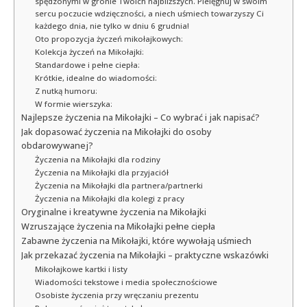
spędzonymi w gronie Twoich najbliższych. Pielęgnuj w swoim
sercu poczucie wdzięczności, a niech uśmiech towarzyszy Ci
każdego dnia, nie tylko w dniu 6 grudnia!
Oto propozycja życzeń mikołajkowych:
Kolekcja życzeń na Mikołajki:
Standardowe i pełne ciepła:
Krótkie, idealne do wiadomości:
Z nutką humoru:
W formie wierszyka:
Najlepsze życzenia na Mikołajki – Co wybrać i jak napisać?
Jak dopasować życzenia na Mikołajki do osoby
obdarowywanej?
Życzenia na Mikołajki dla rodziny
Życzenia na Mikołajki dla przyjaciół
Życzenia na Mikołajki dla partnera/partnerki
Życzenia na Mikołajki dla kolegi z pracy
Oryginalne i kreatywne życzenia na Mikołajki
Wzruszające życzenia na Mikołajki pełne ciepła
Zabawne życzenia na Mikołajki, które wywołają uśmiech
Jak przekazać życzenia na Mikołajki – praktyczne wskazówki
Mikołajkowe kartki i listy
Wiadomości tekstowe i media społecznościowe
Osobiste życzenia przy wręczaniu prezentu