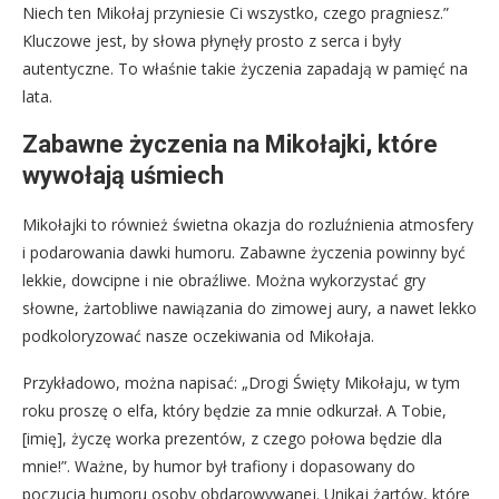
Niech ten Mikołaj przyniesie Ci wszystko, czego pragniesz.”
Kluczowe jest, by słowa płynęły prosto z serca i były
autentyczne. To właśnie takie życzenia zapadają w pamięć na
lata.
Zabawne życzenia na Mikołajki, które
wywołają uśmiech
Mikołajki to również świetna okazja do rozluźnienia atmosfery
i podarowania dawki humoru. Zabawne życzenia powinny być
lekkie, dowcipne i nie obraźliwe. Można wykorzystać gry
słowne, żartobliwe nawiązania do zimowej aury, a nawet lekko
podkoloryzować nasze oczekiwania od Mikołaja.
Przykładowo, można napisać: „Drogi Święty Mikołaju, w tym
roku proszę o elfa, który będzie za mnie odkurzał. A Tobie,
[imię], życzę worka prezentów, z czego połowa będzie dla
mnie!”. Ważne, by humor był trafiony i dopasowany do
poczucia humoru osoby obdarowywanej. Unikaj żartów, które