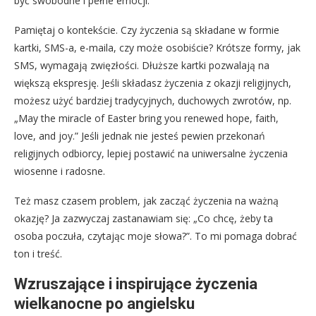
być swobodne i pełne emocji.
Pamiętaj o kontekście. Czy życzenia są składane w formie
kartki, SMS-a, e-maila, czy może osobiście? Krótsze formy, jak
SMS, wymagają zwięzłości. Dłuższe kartki pozwalają na
większą ekspresję. Jeśli składasz życzenia z okazji religijnych,
możesz użyć bardziej tradycyjnych, duchowych zwrotów, np.
„May the miracle of Easter bring you renewed hope, faith,
love, and joy.” Jeśli jednak nie jesteś pewien przekonań
religijnych odbiorcy, lepiej postawić na uniwersalne życzenia
wiosenne i radosne.
Też masz czasem problem, jak zacząć życzenia na ważną
okazję? Ja zazwyczaj zastanawiam się: „Co chcę, żeby ta
osoba poczuła, czytając moje słowa?”. To mi pomaga dobrać
ton i treść.
Wzruszające i inspirujące życzenia
wielkanocne po angielsku