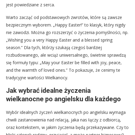
jest powiedziane z serca.
Warto zacząć od podstawowych zwrotów, które są zawsze
bezpiecznym wyborem. „Happy Easter!” to klasyk, który nigdy
nie zawodzi. Można go rozszerzyć o życzenia pomyślności, np.
„Wishing you a very Happy Easter and a blessed spring
season.” Dla tych, którzy szukają czegoś bardziej
rozbudowanego, ale wciąż uniwersalnego, świetnie sprawdzą
się formuły typu: „May your Easter be filled with joy, peace,
and the warmth of loved ones.” To pokazuje, że cenimy te
tradycyjne wartości Wielkanocy.
Jak wybrać idealne życzenia
wielkanocne po angielsku dla każdego
Wybór idealnych życzeń wielkanocnych po angielsku wymaga
chwili zastanowienia nad relacją, jaka nas łączy z odbiorcą,
oraz kontekstem, w jakim życzenia będą przekazywane. Czy to
bliski członek rodziny, przyjaciel, a może partner biznesowy?