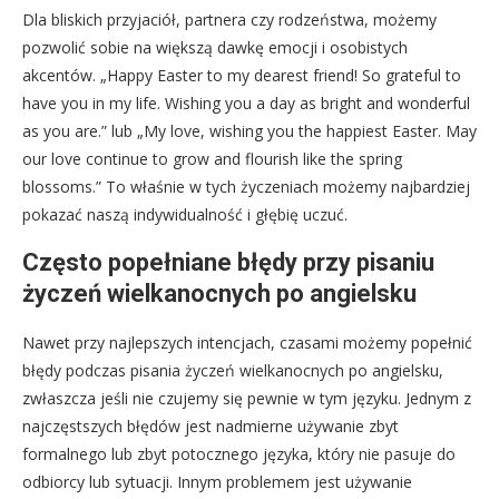
Dla bliskich przyjaciół, partnera czy rodzeństwa, możemy
pozwolić sobie na większą dawkę emocji i osobistych
akcentów. „Happy Easter to my dearest friend! So grateful to
have you in my life. Wishing you a day as bright and wonderful
as you are.” lub „My love, wishing you the happiest Easter. May
our love continue to grow and flourish like the spring
blossoms.” To właśnie w tych życzeniach możemy najbardziej
pokazać naszą indywidualność i głębię uczuć.
Często popełniane błędy przy pisaniu
życzeń wielkanocnych po angielsku
Nawet przy najlepszych intencjach, czasami możemy popełnić
błędy podczas pisania życzeń wielkanocnych po angielsku,
zwłaszcza jeśli nie czujemy się pewnie w tym języku. Jednym z
najczęstszych błędów jest nadmierne używanie zbyt
formalnego lub zbyt potocznego języka, który nie pasuje do
odbiorcy lub sytuacji. Innym problemem jest używanie