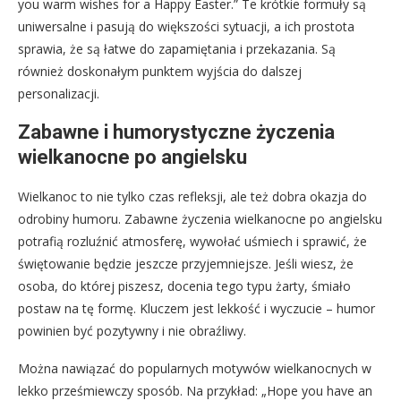
you warm wishes for a Happy Easter.” Te krótkie formuły są
uniwersalne i pasują do większości sytuacji, a ich prostota
sprawia, że są łatwe do zapamiętania i przekazania. Są
również doskonałym punktem wyjścia do dalszej
personalizacji.
Zabawne i humorystyczne życzenia
wielkanocne po angielsku
Wielkanoc to nie tylko czas refleksji, ale też dobra okazja do
odrobiny humoru. Zabawne życzenia wielkanocne po angielsku
potrafią rozluźnić atmosferę, wywołać uśmiech i sprawić, że
świętowanie będzie jeszcze przyjemniejsze. Jeśli wiesz, że
osoba, do której piszesz, docenia tego typu żarty, śmiało
postaw na tę formę. Kluczem jest lekkość i wyczucie – humor
powinien być pozytywny i nie obraźliwy.
Można nawiązać do popularnych motywów wielkanocnych w
lekko prześmiewczy sposób. Na przykład: „Hope you have an