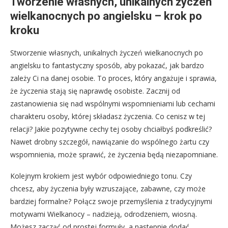
Tworzenie własnych, unikalnych życzeń
wielkanocnych po angielsku – krok po
kroku
Stworzenie własnych, unikalnych życzeń wielkanocnych po
angielsku to fantastyczny sposób, aby pokazać, jak bardzo
zależy Ci na danej osobie. To proces, który angażuje i sprawia,
że życzenia stają się naprawdę osobiste. Zacznij od
zastanowienia się nad wspólnymi wspomnieniami lub cechami
charakteru osoby, której składasz życzenia. Co cenisz w tej
relacji? Jakie pozytywne cechy tej osoby chciałbyś podkreślić?
Nawet drobny szczegół, nawiązanie do wspólnego żartu czy
wspomnienia, może sprawić, że życzenia będą niezapomniane.
Kolejnym krokiem jest wybór odpowiedniego tonu. Czy
chcesz, aby życzenia były wzruszające, zabawne, czy może
bardziej formalne? Połącz swoje przemyślenia z tradycyjnymi
motywami Wielkanocy – nadzieją, odrodzeniem, wiosną.
Możesz zacząć od prostej formuły, a następnie dodać