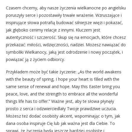
Czasem chcemy, aby nasze życzenia wielkanocne po angielsku
poruszyły serce i pozostawiły trwałe wrażenie. Wzruszające i
inspirujące słowa potrafią budować silniejsze więzi i pokazać,
jak głęboko cenimy relacje z innymi. Kluczem jest
autentyczność i szczerość. Skup się na emocjach, które chcesz
przekazać: miłości, wdzięczności, nadziei. Możesz nawiązać do
symboliki Wielkanocy, jaką jest odrodzenie i nowy początek, i
powiązać ją z życiem odbiorcy.
Przykładem może być takie życzenie: „As the world awakens
with the beauty of spring, I hope your heart is filled with the
same sense of renewal and hope. May this Easter bring you
peace, love, and the strength to embrace all the wonderful
things life has to offer.” Ważne jest, aby te słowa płynęły
prosto z serca i odzwierciedlały Twoje prawdziwe uczucia.
Możesz też dodać osobisty akcent, wspominając o tym, jak
dana osoba inspiruje Cię lub jak ważna jest dla Ciebie. To
sprawi, że życzenia będą jeszcze bardziej osobiste i