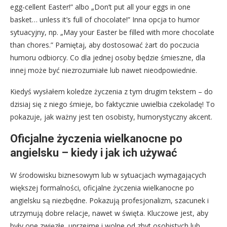
egg-cellent Easter!” albo „Don’t put all your eggs in one
basket… unless it’s full of chocolate!” Inna opcja to humor
sytuacyjny, np. „May your Easter be filled with more chocolate
than chores.” Pamiętaj, aby dostosować żart do poczucia
humoru odbiorcy. Co dla jednej osoby będzie śmieszne, dla
innej może być niezrozumiałe lub nawet nieodpowiednie.
Kiedyś wysłałem koledze życzenia z tym drugim tekstem – do
dzisiaj się z niego śmieje, bo faktycznie uwielbia czekoladę! To
pokazuje, jak ważny jest ten osobisty, humorystyczny akcent.
Oficjalne życzenia wielkanocne po
angielsku – kiedy i jak ich używać
W środowisku biznesowym lub w sytuacjach wymagających
większej formalności, oficjalne życzenia wielkanocne po
angielsku są niezbędne. Pokazują profesjonalizm, szacunek i
utrzymują dobre relacje, nawet w święta. Kluczowe jest, aby
były one zwięzłe, uprzejme i wolne od zbyt osobistych lub