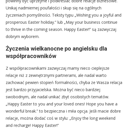
powinny być uprzejme i podkreślać dobre relacje biznesowe.
Unikaj nadmiernej poufałości i skup się na ogólnych
życzeniach pomyślności. Teksty typu „Wishing you a joyful and
prosperous Easter holiday.” lub „May your business continue
to thrive in the coming season. Happy Easter!” są zazwyczaj
dobrym wyborem.
Życzenia wielkanocne po angielsku dla
współpracowników
Z współpracownikami zazwyczaj mamy nieco cieplejsze
relacje niż z zewnętrznymi partnerami, ale nadal warto
zachować pewien stopień formalności, chyba że Wasza relacja
jest bardzo przyjacielska. Można być nieco bardziej
swobodnym, ale nadal unikać zbyt osobistych tematów.
„Happy Easter to you and your loved ones! Hope you have a
wonderful break.” to bezpieczna i miła opcja. Jeśli macie dobre
relacje, można dodać coś w stylu: „Enjoy the long weekend
and recharge! Happy Easter!”