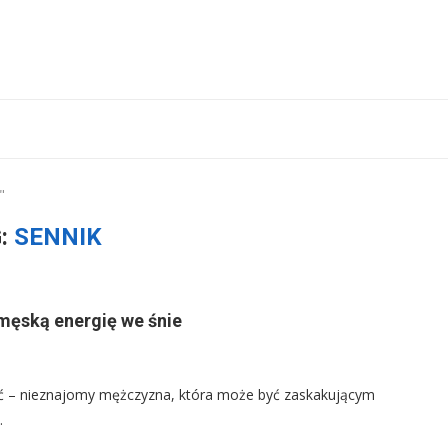
"
:
SENNIK
męską energię we śnie
ać – nieznajomy mężczyzna, która może być zaskakującym
…