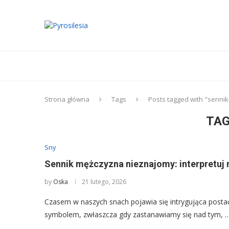
Strona główna
Tags
Posts tagged with "sennik
TAG
Sny
Sennik mężczyzna nieznajomy: interpretuj 
by
Oska
21 lutego, 2026
Czasem w naszych snach pojawia się intrygująca post
symbolem, zwłaszcza gdy zastanawiamy się nad tym, 