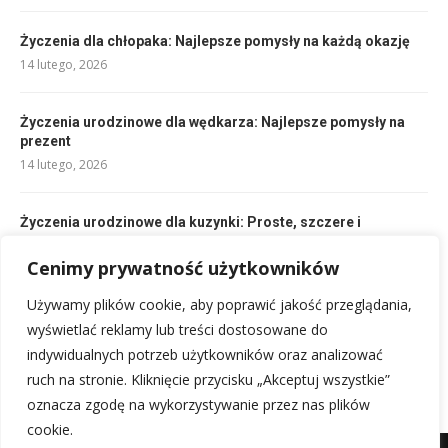
Życzenia dla chłopaka: Najlepsze pomysły na każdą okazję
14 lutego, 2026
Życzenia urodzinowe dla wędkarza: Najlepsze pomysły na
prezent
14 lutego, 2026
Życzenia urodzinowe dla kuzynki: Proste, szczere i
oryginalne teksty
14 lutego, 2026
Cenimy prywatność użytkowników
Używamy plików cookie, aby poprawić jakość przeglądania,
Życzenia urodzinowe dla mamy: Najlepsze słowa dla Niej
wyświetlać reklamy lub treści dostosowane do
14 lutego, 2026
indywidualnych potrzeb użytkowników oraz analizować
ruch na stronie. Kliknięcie przycisku „Akceptuj wszystkie”
oznacza zgodę na wykorzystywanie przez nas plików
cookie.