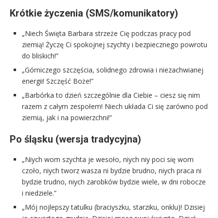
Krótkie życzenia (SMS/komunikatory)
„Niech Święta Barbara strzeże Cię podczas pracy pod
ziemią! Życzę Ci spokojnej szychty i bezpiecznego powrotu
do bliskich!”
„Górniczego szczęścia, solidnego zdrowia i niezachwianej
energii! Szczęść Boże!”
„Barbórka to dzień szczególnie dla Ciebie – ciesz się nim
razem z całym zespołem! Niech układa Ci się zarówno pod
ziemią, jak i na powierzchni!”
Po śląsku (wersja tradycyjna)
„Niych wom szychta je wesoło, niych niy poci się wom
czoło, niych tworz wasza ni bydzie brudno, niych praca ni
bydzie trudno, niych zarobków bydzie wiele, w dni robocze
i niedziele.”
„Mój nojlepszy tatulku (braciyszku, starziku, onklu)! Dzisiej